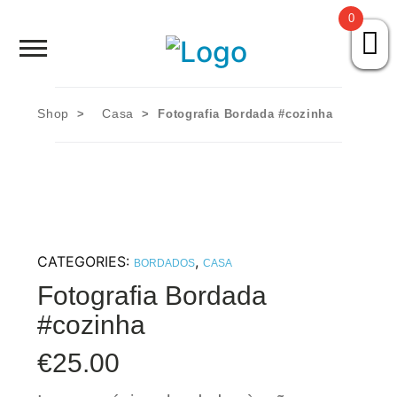
0
HOME
SOBRE NÓS
Shop
Casa
>
> Fotografia Bordada #cozinha
Skip
PORTEFÓLIO
to
content
AVÓ SAI DA CAIXA
CATEGORIES:
,
LOJA
BORDADOS
CASA
Fotografia Bordada
CONTACTOS
#cozinha
€
25.00