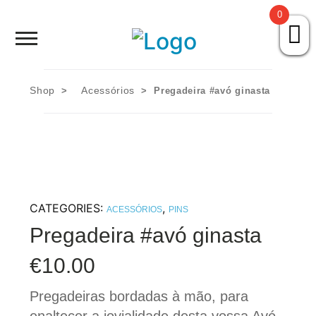
0
HOME
SOBRE NÓS
Shop
Acessórios
>
> Pregadeira #avó ginasta
Skip
PORTEFÓLIO
to
content
AVÓ SAI DA CAIXA
LOJA
CATEGORIES:
,
ACESSÓRIOS
PINS
Pregadeira #avó ginasta
CONTACTOS
€
10.00
Pregadeiras bordadas à mão, para