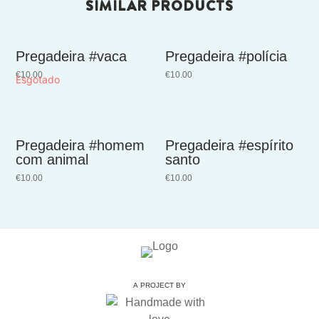
SIMILAR PRODUCTS
Pregadeira #vaca
Pregadeira #polícia
€
10.00
€
10.00
Esgotado
Pregadeira #homem
Pregadeira #espírito
com animal
santo
€
10.00
€
10.00
A PROJECT BY