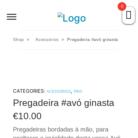
0
HOME
SOBRE NÓS
Shop
Acessórios
>
> Pregadeira #avó ginasta
Skip
PORTEFÓLIO
to
content
AVÓ SAI DA CAIXA
CATEGORIES:
,
LOJA
ACESSÓRIOS
PINS
Pregadeira #avó ginasta
CONTACTOS
€
10.00
Pregadeiras bordadas à mão, para