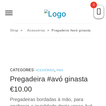
0
HOME
SOBRE NÓS
Shop
Acessórios
>
> Pregadeira #avó ginasta
Skip
PORTEFÓLIO
to
content
AVÓ SAI DA CAIXA
CATEGORIES:
,
LOJA
ACESSÓRIOS
PINS
Pregadeira #avó ginasta
CONTACTOS
€
10.00
Pregadeiras bordadas à mão, para